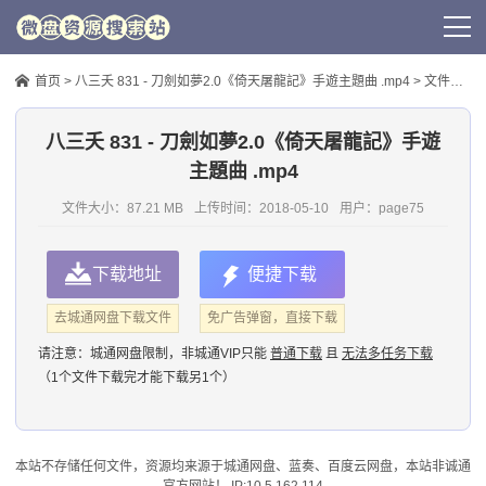
首页
>
八三夭 831 - 刀劍如夢2.0《倚天屠龍記》手遊主題曲 .mp4
> 文件信息
八三夭 831 - 刀劍如夢2.0《倚天屠龍記》手遊
主題曲 .mp4
文件大小：87.21 MB
上传时间：
2018-05-10
用户：
page75
下载地址
便捷下载
去城通网盘下载文件
免广告弹窗，直接下载
请注意：
城通网盘限制，非城通VIP只能
普通下载
且
无法多任务下载
（1个文件下载完才能下载另1个）
本站不存储任何文件，资源均来源于
城通网盘
、蓝奏、
百度云网盘
，本站非诚通