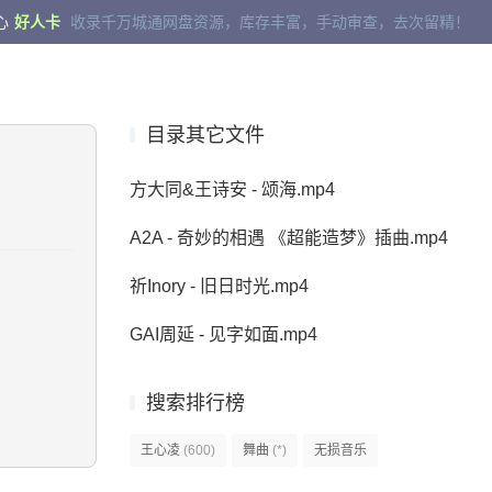
心
好人卡
收录千万城通网盘资源，库存丰富，手动审查，去次留精！
目录其它文件
方大同&王诗安 - 颂海.mp4
A2A - 奇妙的相遇 《超能造梦》插曲.mp4
祈Inory - 旧日时光.mp4
GAI周延 - 见字如面.mp4
搜索排行榜
王心凌
(600)
舞曲
(*)
无损音乐