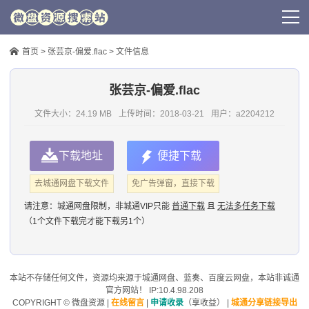
首页
>
张芸京-偏爱.flac
> 文件信息
张芸京-偏爱.flac
文件大小：24.19 MB
上传时间：
2018-03-21
用户：
a2204212
下载地址
便捷下载
去城通网盘下载文件
免广告弹窗，直接下载
请注意：
城通网盘限制，非城通VIP只能
普通下载
且
无法多任务下载
（1个文件下载完才能下载另1个）
本站不存储任何文件，资源均来源于
城通网盘
、蓝奏、
百度云网盘
，本站非诚通
官方网站！ IP:10.4.98.208
COPYRIGHT ©
微盘资源
|
在线留言
|
申请收录
（享收益）
|
城通分享链接导出