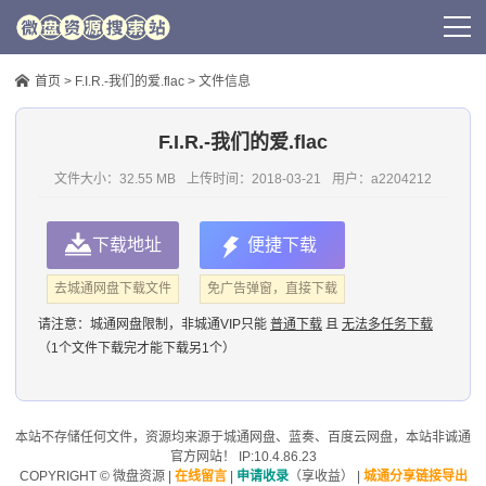
首页
>
F.I.R.-我们的爱.flac
> 文件信息
F.I.R.-我们的爱.flac
文件大小：32.55 MB
上传时间：
2018-03-21
用户：
a2204212
下载地址
便捷下载
去城通网盘下载文件
免广告弹窗，直接下载
请注意：
城通网盘限制，非城通VIP只能
普通下载
且
无法多任务下载
（1个文件下载完才能下载另1个）
本站不存储任何文件，资源均来源于
城通网盘
、蓝奏、
百度云网盘
，本站非诚通
官方网站！ IP:10.4.86.23
COPYRIGHT ©
微盘资源
|
在线留言
|
申请收录
（享收益）
|
城通分享链接导出