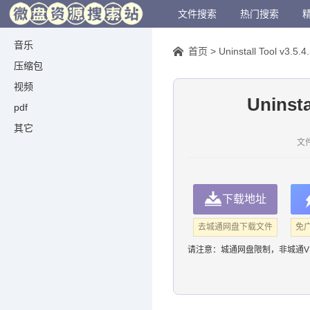
文件搜索
热门搜索
音乐
首页
>
Uninstall Tool v3
压缩包
视频
Uninst
pdf
其它
文件
下载地址
去城通网盘下载文件
免
请注意：
城通网盘限制，非城通V