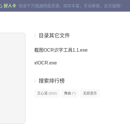
心
好人卡
收录千万城通网盘资源，库存丰富，手动审查，去次留精！
目录其它文件
截图OCR识字工具1.1.exe
xlOCR.exe
搜索排行榜
王心凌
(600)
舞曲
(*)
无损音乐