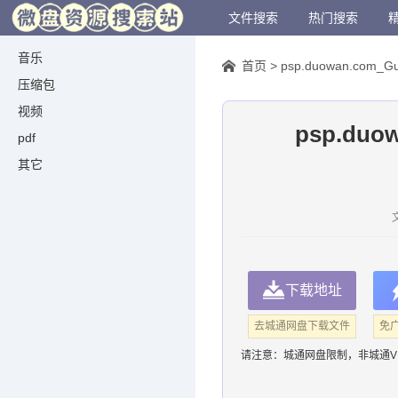
文件搜索
热门搜索
音乐
首页
>
psp.duowan.com_G
压缩包
视频
psp.duo
pdf
其它
下载地址
去城通网盘下载文件
免
请注意：
城通网盘限制，非城通V