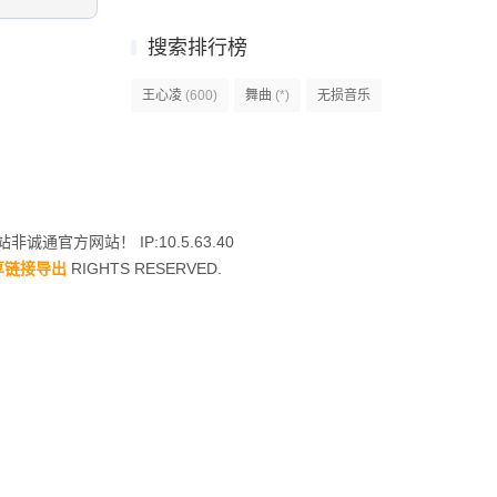
psp.duowan.com_Spectral_vs_Generation_JPN_PSP-Caravan.rar
搜索排行榜
psp.duowan.com_Simple_2500_Series_Portable_Vol_8_-_The_Dokodemo_Gal_Mahjong_JPN_PROPER_PSP-BAHAMUT.r.rar
王心凌
(600)
舞曲
(*)
无损音乐
psp.duowan.com_Shinobido_Homura_JPN_PSP-Caravan.rar
psp.duowan.com_Scarface_Money_Power_Respect_USA_PSP-DMU.rar
psp.duowan.com_Princess_Maker_4_Portable_JPN_PSP-Caravan.rar
非诚通官方网站！ IP:10.5.63.40
享链接导出
RIGHTS RESERVED.
psp.duowan.com_Power_Stone_Collection_USA_PSP-pSyPSP.rar
psp.duowan.com_Need_For_Speed_Carbon_Own_The_City_USA_PSP-pSyPSP.rar
psp.duowan.com_Mind_Quiz_USA_PSP-pSyPSP.rar
psp.duowan.com_Mercury_Meltdown_USA_PSP-pSyPSP.rar
psp.duowan.com_Marvel_Ultimate_Alliance_USA_PSP-pSyPSP.rar