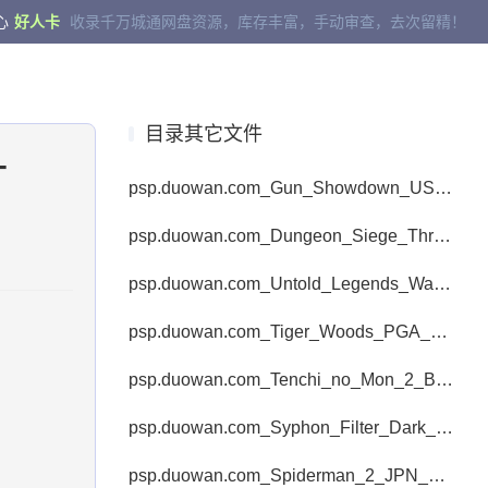
心
好人卡
收录千万城通网盘资源，库存丰富，手动审查，去次留精！
目录其它文件
-
psp.duowan.com_Gun_Showdown_USA_PSP-pSyPSP.rar
psp.duowan.com_Dungeon_Siege_Throne_Of_Agony_USA_PSP-Start2.rar
psp.duowan.com_Untold_Legends_Warriors_Code_JPN_PSP-BAHAMUT.rar
psp.duowan.com_Tiger_Woods_PGA_Tour_07_USA_PSP-pSyPSP.rar
psp.duowan.com_Tenchi_no_Mon_2_Busouden_CHT_PSP-REBORN.rar
psp.duowan.com_Syphon_Filter_Dark_Mirror_EUR_PSP-pSyPSP.rar
psp.duowan.com_Spiderman_2_JPN_PSP-Caravan.rar