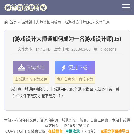
首页
>
[游戏设计大师谈如何成为一名游戏设计师].txt
> 文件信息
[游戏设计大师谈如何成为一名游戏设计师].txt
文件大小：14.41 KB
上传时间：
2013-03-05
用户：
qqzone
下载地址
便捷下载
去城通网盘下载文件
免广告弹窗，直接下载
请注意：
城通网盘限制，非城通VIP只能
普通下载
且
无法多任务下载
（1个文件下载完才能下载另1个）
本站不存储任何文件，资源均来源于
城通网盘
、蓝奏、
百度云网盘
，本站非诚通
官方网站！ IP:10.5.176.110
COPYRIGHT ©
微盘资源
|
在线留言
|
申请收录
（享收益）
|
城通分享链接导出