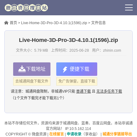
首页
>
Live-Home-3D-Pro-3D-4.10.1(1596).zip
> 文件信息
Live-Home-3D-Pro-3D-4.10.1(1596).zip
文件大小：5.79 MB
上传时间：
2025-06-28
用户：
zhinin.com
下载地址
便捷下载
去城通网盘下载文件
免广告弹窗，直接下载
请注意：
城通网盘限制，非城通VIP只能
普通下载
且
无法多任务下载
（1个文件下载完才能下载另1个）
本站不存储任何文件，资源均来源于
城通网盘
、蓝奏、
百度云网盘
，本站非诚通
官方网站！ IP:10.5.162.114
COPYRIGHT ©
微盘资源
|
在线留言
|
申请收录
（享收益）
|
城通分享链接导出