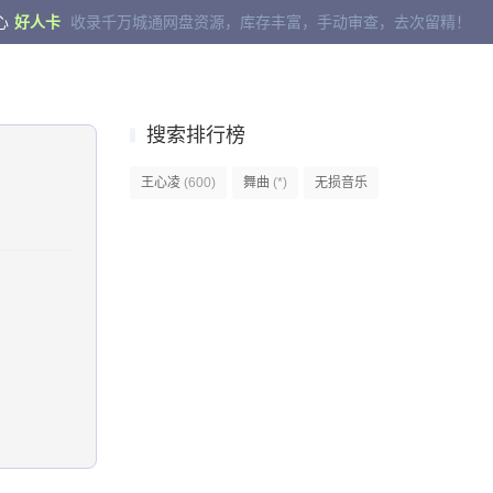
心
好人卡
收录千万城通网盘资源，库存丰富，手动审查，去次留精！
搜索排行榜
王心凌
(600)
舞曲
(*)
无损音乐