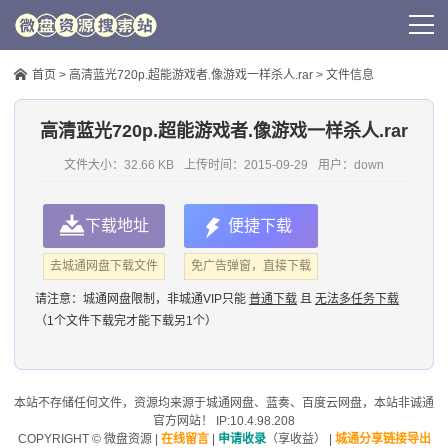
首页
>
高清蓝光720p.超能游戏者.像游戏一样杀人.rar
> 文件信息
高清蓝光720p.超能游戏者.像游戏一样杀人.rar
文件大小：32.66 KB
上传时间：
2015-09-29
用户：
down
下载地址
便捷下载
去城通网盘下载文件
免广告弹窗，直接下载
请注意：
城通网盘限制，非城通VIP只能
普通下载
且
无法多任务下载
（1个文件下载完才能下载另1个）
本站不存储任何文件，资源均来源于
城通网盘
、蓝奏、
百度云网盘
，本站非诚通
官方网站！ IP:10.4.98.208
COPYRIGHT ©
微盘资源
|
在线留言
|
申请收录
（享收益）
|
城通分享链接导出