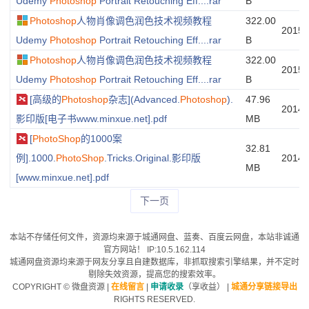
Udemy
Photoshop
Portrait Retouching Eff....rar
B
Photoshop
人物肖像调色润色技术视频教程
322.00
20151
Udemy
Photoshop
Portrait Retouching Eff....rar
B
Photoshop
人物肖像调色润色技术视频教程
322.00
20151
Udemy
Photoshop
Portrait Retouching Eff....rar
B
[高级的
Photoshop
杂志](Advanced.
Photoshop
).
47.96
20140
影印版[电子书www.minxue.net].pdf
MB
[
PhotoShop
的1000案
32.81
例].1000.
PhotoShop
.Tricks.Original.影印版
20140
MB
[www.minxue.net].pdf
下一页
本站不存储任何文件，资源均来源于
城通网盘
、蓝奏、
百度云网盘
，本站非诚通
官方网站！ IP:10.5.162.114
城通网盘资源均来源于网友分享且自建数据库，非抓取搜索引擎结果，并不定时
剔除失效资源，提高您的搜索效率。
COPYRIGHT ©
微盘资源
|
在线留言
|
申请收录
（享收益）
|
城通分享链接导出
RIGHTS RESERVED.