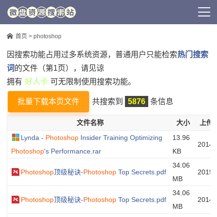
首页
> photoshop
因搜索功能占用过多系统资源，普通用户只能检索
热门搜索
词
的文件（第1页），请见谅
拥有
好人卡
可无限制使用搜索功能。
批量下载本页文件
共搜索到
5876
条信息
文件名称
大小
上传
Lynda -
Photoshop
Insider Training Optimizing
13.96
20140
Photoshop
's Performance.rar
KB
34.06
Photoshop
顶级秘诀-
Photoshop
Top Secrets.pdf
20150
MB
34.06
Photoshop
顶级秘诀-
Photoshop
Top Secrets.pdf
20140
MB