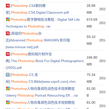
[
Photoshop
.CS4数码教
28.88
20150
室].
Photoshop
.CS4.Digital.Classroom.pdf
MB
Photoshop
数字静物技法教程 - Digital Still Life
674.69
20150
Techniques in
Photoshop
.rar
MB
[高级的
Photoshop
杂
59.10
志]Advanced.
Photoshop
.IMAGIMN.影印版
20140
MB
[www.minxue.net].pdf
[
Photoshop
数码相片制作宝
246.80
典].The.
Photoshop
.Book.For.Digital.Photographers.
20150
MB
(2003).pdf
[
Photoshop
.CS.圣
75.34
20180
经].
Photoshop
.CS.Bible[www.xzpc6.com].chm
MB
Photoshop
人物肖像调色润色技术视频教程
81.00
20151
Udemy
Photoshop
Portrait Retouching Eff....rar
B
Photoshop
人物肖像调色润色技术视频教程
81.00
20151