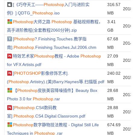
[《巧夺天工——
Photoshop
入门与进阶实
316.57
20180
例》].QDTG_
Photoshop
.iso
MB
Photoshop
大师之路
Photoshop
基础视频教程，
3.41
20160
高手进阶教程(全套教程2060分钟).zip
GB
[
Photoshop
?.Finishing.Touches.教学指
67.68
20140
南].
Photoshop
.Finishing.Touches.Jul.2006.chm
MB
特效艺术家
Photoshop
教程 - Adobe
Photoshop
27.09
20150
for VFX Artists.pdf
MB
[
PHOTOSHOP
影像修饰艺术].
240.02
20150
(
Photoshop
.Artistry).(美)Barry.Haynes等.扫描版.pdf
MB
【
Photoshop
皮肤美容降噪插件】Beauty Box
28.68
20130
Photo 3.0 for
Photoshop
.rar
MB
[
Photoshop
.CS4数码教
28.88
20150
室].
Photoshop
.CS4.Digital.Classroom.pdf
MB
Photoshop
数字静物技法教程 - Digital Still Life
674.69
20150
Techniques in
Photoshop
.rar
MB