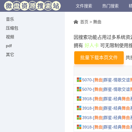
文件搜索
热门搜索
音乐
首页
> 舞曲
压缩包
视频
因搜索功能占用过多系统资
拥有
好人卡
可无限制使用
pdf
其它
批量下载本页文件
共
5070-[
舞曲
]群星-情歌交谊
5070-[
舞曲
]群星-情歌交谊
3918-[
舞曲
]群星-经典
舞曲
3918-[
舞曲
]群星-经典
舞曲
3918-[
舞曲
]群星-经典
舞曲
3918-[
舞曲
]群星-经典
舞曲