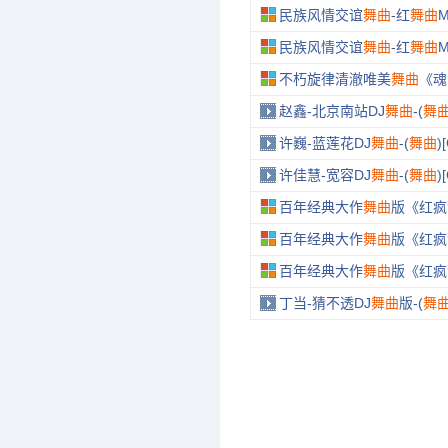
民族风情交谊
舞曲
-红
舞曲
M
民族风情交谊
舞曲
-红
舞曲
M
不朽旋律清澈唯美
舞曲
《魂
赵鑫-北京南站DJ
舞曲
-(
舞
许巍-蓝莲花DJ
舞曲
-(
舞曲
)
许佳慧-宽容DJ
舞曲
-(
舞曲
)
百年经典大作
舞曲
版《红疯
百年经典大作
舞曲
版《红疯
百年经典大作
舞曲
版《红疯
丁当-猜不透DJ
舞曲
版-(
舞