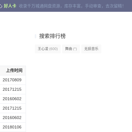
心
好人卡
收录千万城通网盘资源，库存丰富，手动审查，去次留精！
搜索排行榜
王心凌
(600)
舞曲
(*)
无损音乐
上传时间
20170809
20171215
20160602
20171215
20160602
20180106