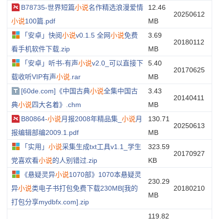
B78735-世界短篇
小说
名作精选浪漫爱情
12.46
20250612
小说
100篇.pdf
MB
「安卓」快阅
小说
v0.1.5 全网
小说
免费
3.69
20180112
看手机软件下载.zip
MB
「安卓」听书-有声
小说
v2.0_可以直接下
5.40
20170625
载收听VIP有声
小说
.rar
MB
[60de.com]《中国古典
小说
全集中国古
3.43
20140411
典
小说
四大名着》.chm
MB
B80864-
小说
月报2008年精品集_
小说
月
130.71
20250613
报编辑部编2009.1.pdf
MB
「实用」
小说
采集生成txt工具v1.1_学生
323.59
20170927
党喜欢看
小说
的人别错过.zip
KB
《悬疑灵异
小说
1070部》1070本悬疑灵
230.29
异
小说
类电子书打包免费下载230MB[我的
20180210
MB
打包分享mydbfx.com].zip
119.82