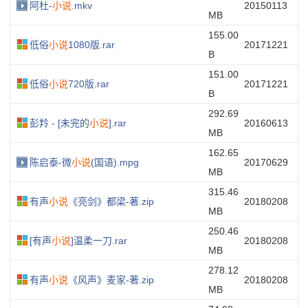
阿杜-
小说
.mkv
20150113
MB
155.00
低俗
小说
1080版.rar
20171221
B
151.00
低俗
小说
720版.rar
20171221
B
292.69
彭羚 - [未完的
小说
].rar
20160613
MB
162.65
陈启泰-微
小说
(国语).mpg
20170629
MB
315.46
有声
小说
《亮剑》都梁-著.zip
20180208
MB
250.46
[有声
小说
]温柔一刀.rar
20180208
MB
278.12
有声
小说
《风声》麦家-著.zip
20180208
MB