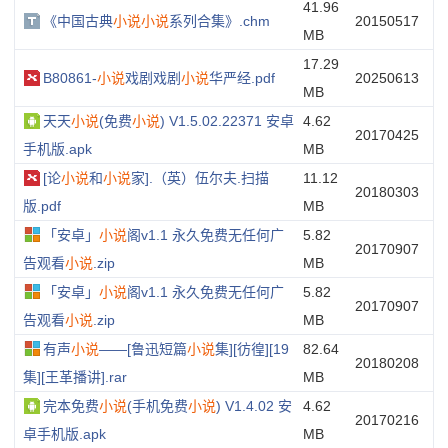
41.96
《中国古典
小说
小说
系列合集》.chm
20150517
MB
17.29
B80861-
小说
戏剧戏剧
小说
华严经.pdf
20250613
MB
天天
小说
(免费
小说
) V1.5.02.22371 安卓
4.62
20170425
手机版.apk
MB
[论
小说
和
小说
家].（英）伍尔夫.扫描
11.12
20180303
版.pdf
MB
「安卓」
小说
阁v1.1 永久免费无任何广
5.82
20170907
告观看
小说
.zip
MB
「安卓」
小说
阁v1.1 永久免费无任何广
5.82
20170907
告观看
小说
.zip
MB
有声
小说
——[鲁迅短篇
小说
集][彷徨][19
82.64
20180208
集][王革播讲].rar
MB
完本免费
小说
(手机免费
小说
) V1.4.02 安
4.62
20170216
卓手机版.apk
MB