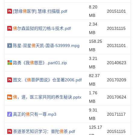
8.20
[慧缘
佛
医学].慧缘.扫描版.pdf
20151101
MB
2.34
佛
尔森监狱的短刀格斗技术.pdf
20131115
MB
158.25
陈星-双星
佛
天凯-国语-539999.mpg
20131101
MB
3.21
路勇《我
佛
慈悲》.part01.zip
20140623
MB
82.37
图文.《
佛
菩萨图说》仓圣著2006.pdf
20170209
MB
1.76
佛
，道，医三家共同的养生秘诀.pptx
20170624
MB
9.31
真正的
佛
只有一尊.mp3
20171117
MB
125.17
茶道茶艺知识学习：普陀
佛
茶.pdf
20151115