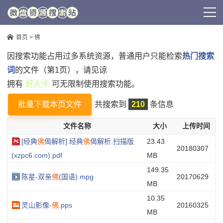
首页
> 佛
因搜索功能占用过多系统资源，普通用户只能检索
热门搜索
词
的文件（第1页），请见谅
拥有
好人卡
可无限制使用搜索功能。
批量下载本页文件
共搜索到
210
条信息
文件名称
大小
上传时间
[经典
佛
偈解析].经典
佛
偈解析.扫描版
23.43
20180307
(xzpc6.com).pdf
MB
149.35
陈星-双亲
佛
(国语).mpg
20170629
MB
10.35
灵山影像-
佛
.pps
20160325
MB