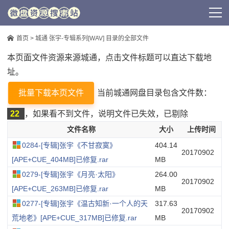
首页
> 城通 张宇-专辑系列[WAV] 目录的全部文件
本页面文件资源来源城通，点击文件标题可以直达下载地
址。
批量下载本页文件
当前城通网盘目录包含文件数：
22
，如果看不到文件，说明文件已失效，已剔除
文件名称
大小
上传时间
0284-[专辑]张宇《不甘寂寞》
404.14
20170902
[APE+CUE_404MB]已修复.rar
MB
0279-[专辑]张宇《月亮·太阳》
264.00
20170902
[APE+CUE_263MB]已修复.rar
MB
0277-[专辑]张宇《温古知新·一个人的天
317.63
20170902
荒地老》[APE+CUE_317MB]已修复.rar
MB